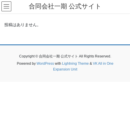
コ
ナ
合同会社一期 公式サイト
ン
ビ
テ
ゲ
ン
ー
投稿はありません。
ツ
シ
へ
ョ
ス
ン
キ
に
ッ
移
Copyright © 合同会社一期 公式サイト All Rights Reserved.
プ
動
Powered by
WordPress
with
Lightning Theme
&
VK All in One
Expansion Unit